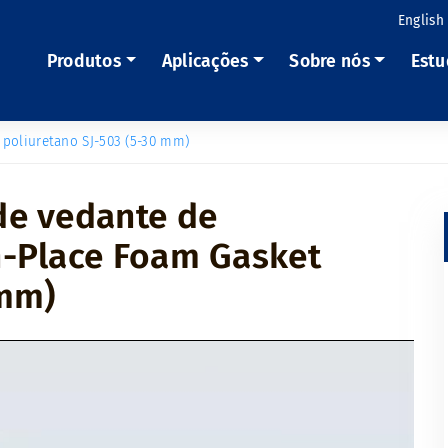
English
Produtos
Aplicações
Sobre nós
Estu
 poliuretano SJ-503 (5-30 mm)
de vedante de
n-Place Foam Gasket
 mm)