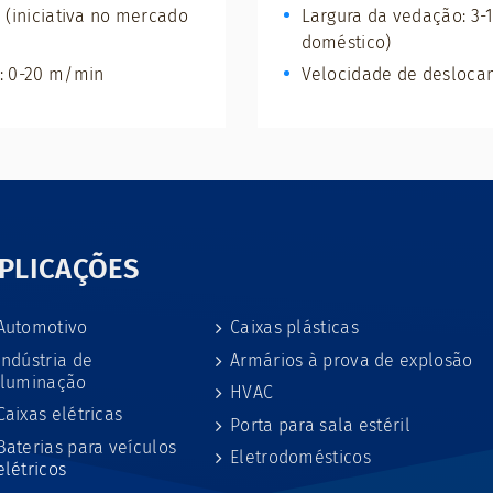
 (iniciativa no mercado
Largura da vedação: 3-
doméstico)
: 0-20 m/min
Velocidade de desloca
PLICAÇÕES
Automotivo
Caixas plásticas
Indústria de
Armários à prova de explosão
iluminação
HVAC
Caixas elétricas
Porta para sala estéril
Baterias para veículos
Eletrodomésticos
elétricos