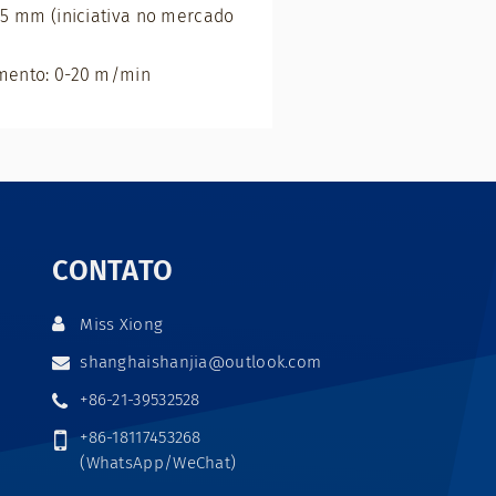
15 mm (iniciativa no mercado
mento: 0-20 m/min
CONTATO
Miss Xiong
shanghaishanjia@outlook.com
+86-21-39532528
+86-18117453268
(WhatsApp/WeChat)