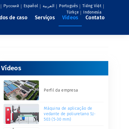
Русский
Español
العربية
Português
Tiếng Việt
Türkçe
Indonesia
dos de caso
Serviços
Vídeos
Contato
Vídeos
Perfil da empresa
Máquina de aplicação de
vedante de poliuretano SJ-
503 (5-30 mm)