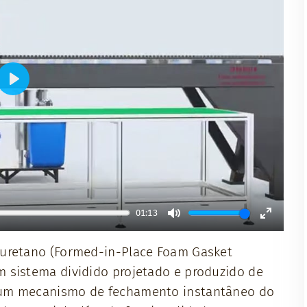
Play
01:13
Mute
Enter
iuretano (Formed-in-Place Foam Gasket
fullscr
 sistema dividido projetado e produzido de
 um mecanismo de fechamento instantâneo do