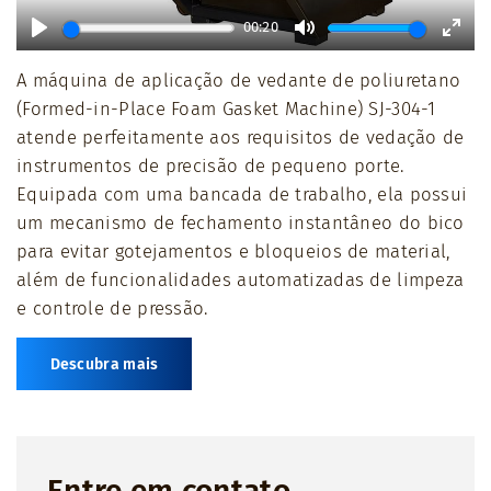
00:20
Play
Mute
Ente
A máquina de aplicação de vedante de poliuretano
full
(Formed-in-Place Foam Gasket Machine) SJ-304-1
atende perfeitamente aos requisitos de vedação de
instrumentos de precisão de pequeno porte.
Equipada com uma bancada de trabalho, ela possui
um mecanismo de fechamento instantâneo do bico
para evitar gotejamentos e bloqueios de material,
além de funcionalidades automatizadas de limpeza
e controle de pressão.
Descubra mais
Entre em contato