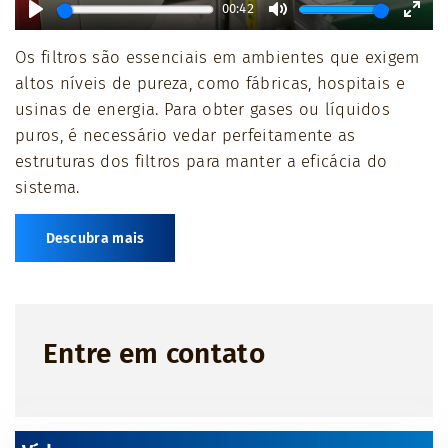
00:42
Play
Mute
Ente
Os filtros são essenciais em ambientes que exigem
full
altos níveis de pureza, como fábricas, hospitais e
usinas de energia. Para obter gases ou líquidos
puros, é necessário vedar perfeitamente as
estruturas dos filtros para manter a eficácia do
sistema.
Descubra mais
Entre em contato