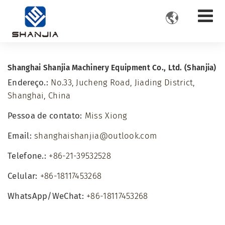

Shanghai Shanjia Machinery Equipment Co., Ltd. (Shanjia)
Endereço.:
No.33, Jucheng Road, Jiading District,
Shanghai, China
Pessoa de contato:
Miss Xiong
Email:
shanghaishanjia@outlook.com
Telefone.:
+86-21-39532528
Celular:
+86-18117453268
WhatsApp/WeChat:
+86-18117453268